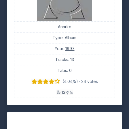
Anarko
Type: Album
Year:
1997
Tracks: 13
Tabs: 0
(4.04/5) · 24 votes
👍 13
👎 8