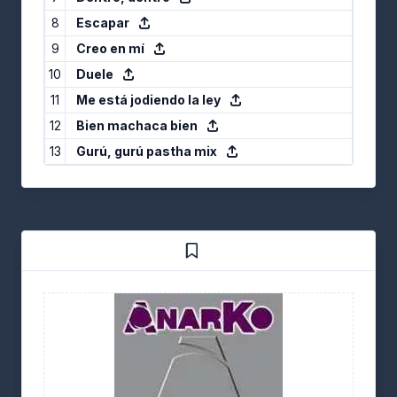
8
Escapar
9
Creo en mí
10
Duele
11
Me está jodiendo la ley
12
Bien machaca bien
13
Gurú, gurú pastha mix