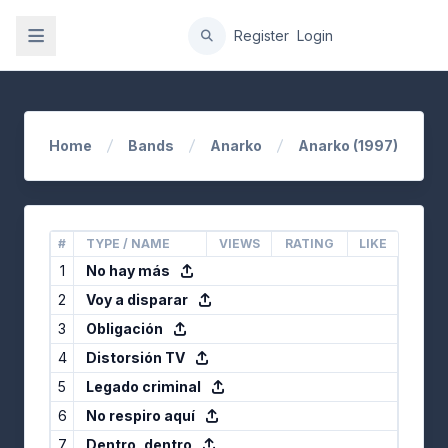
gation
Register
Login
Home
Bands
Anarko
Anarko (1997)
#
TYPE / NAME
VIEWS
RATING
LIKE
1
No hay más
2
Voy a disparar
3
Obligación
4
Distorsión TV
5
Legado criminal
6
No respiro aquí
7
Dentro, dentro