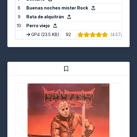
8
Buenas noches mister Rock
9
Rata de alquitrán
10
Perro viejo
GP4
(23.5 KB)
92
(4.57/5) · 7 