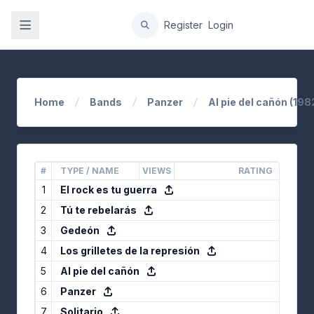
gation
Register
Login
Home
Bands
Panzer
Al pie del cañón (198
#
TYPE / NAME
VIEWS
RATING
1
El rock es tu guerra
2
Tú te rebelarás
3
Gedeón
4
Los grilletes de la represión
5
Al pie del cañón
6
Panzer
7
Solitario