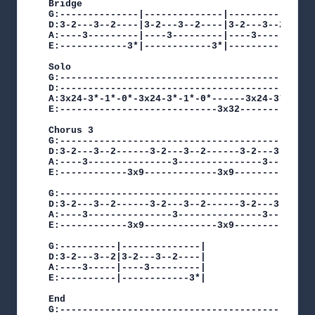
Bridge

G:--------------|--------------|--------------|
D:3-2---3--2----|3-2---3--2----|3-2---3--2----|
A:----3---------|----3---------|----3---------|
E:------------3*|------------3*|------------3*|
Solo

G:---------------------------------------------
D:---------------------------------------------
A:3x24-3*-1*-0*-3x24-3*-1*-0*------3x24-3*-1*-0
E:----------------------------3x32-------------
Chorus 3

G:----------------------------------------------
D:3-2---3--2------3-2---3--2------3-2---3--2----
A:----3---------------3---------------3---------
E:------------3x9-------------3x9-------------3x
G:----------------------------------------------
D:3-2---3--2------3-2---3--2------3-2---3--2----
A:----3---------------3---------------3---------
E:------------3x9-------------3x9-------------3x
G:----------|--------------|

D:3-2---3--2|3-2---3--2----|

A:----3-----|----3---------|

E:----------|------------3*|

End

G:-----------------------------------------|
