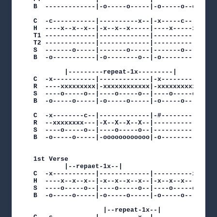
B  -------------|-o-----o-----|-o-----o--o--|-o-
C  -c-----------|----------x--|-x-----c-----|-x-
H  ----x--x--x--|-x--x--x-----|----x-----x--|---
T1 -------------|-------------|-------------|---
T2 -------------|-------------|-------------|---
S  -------o-----|-------o-----|-------o-----|---
B  -o-----------|-o--------o--|-o-----------|-o-
		|---------repeat-1x---------|

C  -x-----------|-------------|-x-----------|---
R  ----xxxxxxxxx|-xxxxxxxxxxxx|-xxxxxxxxxxxx|-xx
S  ----o-----o--|----o-----o--|----o-----o--|---
B  -o-----o-----|-o-----o-----|-o-----o-----|-o-
C  -x--------c--|-------------|-#-----------|

R  --xxxxxxxx---|-X--X--X--X--|-------------|

S  ----o-----o--|----o-----o--|-------------|

B  -o-----o-----|-oooooooooooo|-o-----------|

1st Verse

		|--repaet-1x--|

C  -x-----------|-------------|----------x--|

H  ----x--x--x--|-x--x--x--x--|-x--x--x-----|

S  ----o-----o--|----o-----o--|----o-----o--|

B  -o-----o-----|-o-----o-----|-o-----o-----|

			      |--repeat-1x--|
