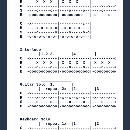
R  ----X--X--X--|-X--X--X-----|-------------|---
H  -------------|-------------|----x--x--x--|-x-
S  ----o-----o--|----o-----o--|----o-----o--|---
B  -oooooooooooo|-ooooooooo---|-o-----o-----|-o-
C  -x-----------|----------c--|

H  ----x-x-x-x-x|--x-x-x-x----|

S  ----o-------o|----o-----o-o|

B  -o-o-o-o-o-o-|-o-o-o-o-o---|

Interlude	 _____________ _____________

		|1.2.3.	      |4.	    |

C  -x-----------|-------------|----------x--|

R  ----X--X--X--|-X--X--X--X--|-X--X--X-----|

S  ----o-----o--|----o-----o--|----o-----o-o|

B  -oooooooooooo|-oooooooooooo|-oooooooooooo|

		 _____________

Guitar Solo	|1.	      |_____________ _____________

		|--repeat-2x--|2.	    |3.		  |

C  -x-----------|-------------|-------------|-#-
R  ----x--x--x--|-x--x--x--x--|-x--x--x--x--|---
S  ----o-----o--|----o-----o--|----o-----o--|---
B  -oooooooooooo|-oooooooooooo|-oooooooooooo|-o-
Keyboard Solo		       _____________ _____________

		|--repeat-1x--|1.	    |2.		  |

C  -x-----------|-------------|----------c--|-#-