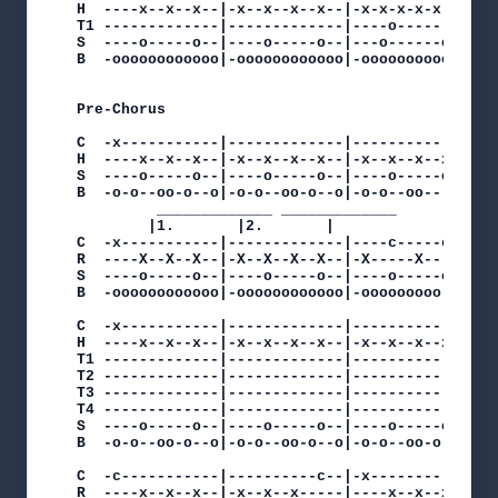
H  ----x--x--x--|-x--x--x--x--|-x-x-x-x-x---|---
T1 -------------|-------------|----o--------|---
S  ----o-----o--|----o-----o--|---o------o--|---
B  -oooooooooooo|-oooooooooooo|-oooooooooooo|-o-
Pre-Chorus

C  -x-----------|-------------|-------------|---
H  ----x--x--x--|-x--x--x--x--|-x--x--x--x--|-x-
S  ----o-----o--|----o-----o--|----o-----o--|---
B  -o-o--oo-o--o|-o-o--oo-o--o|-o-o--oo----o|-o-
		 _____________ _____________

		|1.	      |2.	    |

C  -x-----------|-------------|----c-----c--|

R  ----X--X--X--|-X--X--X--X--|-X-----X-----|

S  ----o-----o--|----o-----o--|----o-----o--|

B  -oooooooooooo|-oooooooooooo|-ooooooooo---|

C  -x-----------|-------------|-------------|-s-
H  ----x--x--x--|-x--x--x--x--|-x--x--x--x--|---
T1 -------------|-------------|-------------|--d
T2 -------------|-------------|-------------|---
T3 -------------|-------------|-------------|---
T4 -------------|-------------|-------------|---
S  ----o-----o--|----o-----o--|----o-----o-o|---
B  -o-o--oo-o--o|-o-o--oo-o--o|-o-o--oo-o---|---
C  -c-----------|----------c--|-x-----------|---
R  ----x--x--x--|-x--x--x-----|----x--x--x--|---