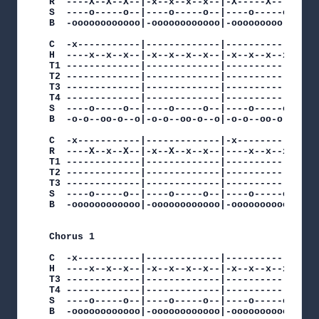
R  ----X--X--X--|-x--x--x--x--|-X-----X-----|

S  ----o-----o--|----o-----o--|----o-----o--|

B  -oooooooooooo|-oooooooooooo|-ooooooooo---|

C  -x-----------|-------------|-------------|-s-
H  ----x--x--x--|-x--x--x--x--|-x--x--x--x--|---
T1 -------------|-------------|-------------|--d
T2 -------------|-------------|-------------|---
T3 -------------|-------------|-------------|---
T4 -------------|-------------|-------------|---
S  ----o-----o--|----o-----o--|----o-----o-o|---
B  -o-o--oo-o--o|-o-o--oo-o--o|-o-o--oo-o---|---
C  -x-----------|-------------|-x-----------|---
R  ----X--x--X--|-x--X--x--x--|----x--x--x--|---
T1 -------------|-------------|-------------|---
T2 -------------|-------------|-------------|---
T3 -------------|-------------|-------------|---
S  ----o-----o--|----o-----o--|----o-----o-o|---
B  -oooooooooooo|-oooooooooooo|-oooooooooooo|-oo
Chorus 1

C  -x-----------|-------------|-------------|---
H  ----x--x--x--|-x--x--x--x--|-x--x--x--x--|-x-
T3 -------------|-------------|-------------|---
T4 -------------|-------------|-------------|---
S  ----o-----o--|----o-----o--|----o-----o-o|---
B  -oooooooooooo|-oooooooooooo|-ooooooooooo-|---