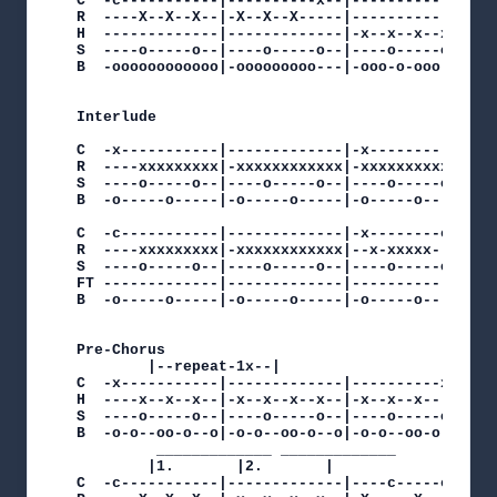
C  -c-----------|----------x--|-------------|---
R  ----X--X--X--|-X--X--X-----|-------------|---
H  -------------|-------------|-x--x--x--x--|-x-
S  ----o-----o--|----o-----o--|----o-----o--|---
B  -oooooooooooo|-ooooooooo---|-ooo-o-ooo-o-|-oo
Interlude

C  -x-----------|-------------|-x-----------|---
R  ----xxxxxxxxx|-xxxxxxxxxxxx|-xxxxxxxxxxxx|-xx
S  ----o-----o--|----o-----o--|----o-----o--|---
B  -o-----o-----|-o-----o-----|-o-----o-----|-o-
C  -c-----------|-------------|-x--------c--|---
R  ----xxxxxxxxx|-xxxxxxxxxxxx|--x-xxxxx----|---
S  ----o-----o--|----o-----o--|----o-----o--|-o-
FT -------------|-------------|-------------|-o-
B  -o-----o-----|-o-----o-----|-o-----o-----|---
Pre-Chorus

		|--repeat-1x--|

C  -x-----------|-------------|----------x--|

H  ----x--x--x--|-x--x--x--x--|-x--x--x-----|

S  ----o-----o--|----o-----o--|----o-----o-o|

B  -o-o--oo-o--o|-o-o--oo-o--o|-o-o--oo-o---|

		 _____________ _____________

		|1.	      |2.	    |

C  -c-----------|-------------|----c-----c--|
