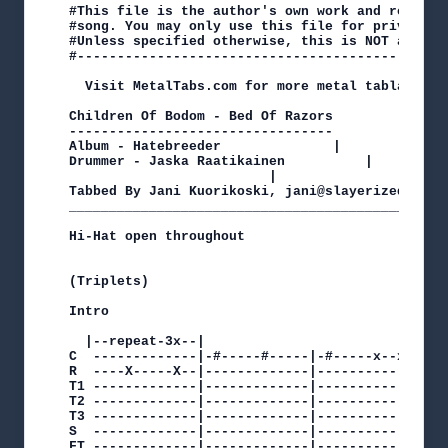
#This file is the author's own work and represe
#song. You may only use this file for private s
#Unless specified otherwise, this is NOT an off
#----------------------------------------------
  Visit MetalTabs.com for more metal tablature

Children Of Bodom - Bed Of Razors		 |

---------------------------------		 |

Album - Hatebreeder				 |

Drummer - Jaska Raatikainen			 |

						 |

Tabbed By Jani Kuorikoski, jani@slayerized.com	 |

________________________________________________
Hi-Hat open throughout

(Triplets)

Intro

  |--repeat-3x--|

C  -------------|-#-----#-----|-#-----x--x--|-x-
R  ----X-----X--|-------------|-------------|---
T1 -------------|-------------|-------------|---
T2 -------------|-------------|-------------|---
T3 -------------|-------------|-------------|---
S  -------------|-------------|-------------|---
FT -------------|-------------|-------------|---