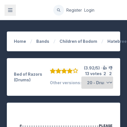
gation
Register
Login
Home
Bands
Children of Bodom
Hatebree
(3.92/5) ·
👍
👎
13 votes
2
2
Bed of Razors
(Drums)
Other versions:
#----------------------------------PLEASE NOTE-