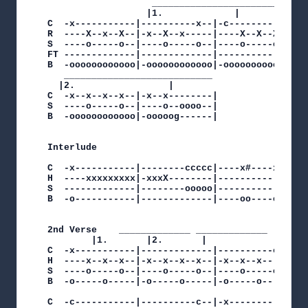
			       ___________________________

			      |1.			  |

C  -x-----------|----------x--|-c-----------|---
R  ----X--x--X--|-x--X--x-----|----X--X--X--|-X-
S  ----o-----o--|----o-----o--|----o-----o--|---
FT -------------|-------------|-------------|---
B  -oooooooooooo|-oooooooooooo|-oooooooooooo|-oo
   ___________________________

  |2.			      |

C  -x--x--x--x--|-x--x--------|

S  ----o-----o--|----o--oooo--|

B  -oooooooooooo|-ooooog------|

Interlude

C  -x-----------|--------ccccc|----x#----x#-|---
H  ----xxxxxxxxx|-xxxX--------|-------------|---
S  -------------|--------ooooo|-------------|---
B  -o-----------|-------------|----oo----oo-|---
2nd Verse	 _____________ _____________

		|1.	      |2.	    |

C  -x-----------|-------------|----------c--|

H  ----x--x--x--|-x--x--x--x--|-x--x--x-----|

S  ----o-----o--|----o-----o--|----o-----o--|

B  -o-----o-----|-o-----o-----|-o-----o-----|

C  -c-----------|----------c--|-x-----------|---