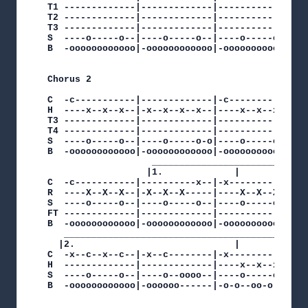
T1 -------------|-------------|-------------|---
T2 -------------|-------------|-------------|---
T3 -------------|-------------|-------------|---
S  ----o-----o--|----o-----o--|----o-----o-o|---
B  -oooooooooooo|-oooooooooooo|-oooooooooooo|-oo
Chorus 2

C  -c-----------|-------------|-c-----------|---
H  ----x--x--x--|-x--x--x--x--|----x--x--x--|-x-
T3 -------------|-------------|-------------|---
T4 -------------|-------------|-------------|---
S  ----o-----o--|----o-----o-o|----o-----o-o|--o
B  -oooooooooooo|-oooooooooooo|-oooooooooooo|-oo
			       ___________________________

			      |1.			  |

C  -c-----------|----------x--|-x-----------|---
R  ----X--X--X--|-X--X--X-----|----X--X--X--|-X-
S  ----o-----o--|----o-----o--|----o-----o--|---
FT -------------|-------------|-------------|---
B  -oooooooooooo|-oooooooooooo|-oooooooooooo|-oo
   _____________________________________________
  |2.							  |

C  -x--c--x--c--|-x--c--------|-x-----------|---
H  -------------|-------------|----x--x--x--|-x-
S  ----o-----o--|----o--oooo--|----o-----o--|---
B  -oooooooooooo|-oooooo------|-o-o--oo-o--o|-o-