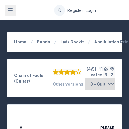
gation
Register
Login
Home
Bands
Lȧȧz Rockit
Annihilation Prin
(4/5) · 11
👍
👎
votes
3
2
Chain of Fools
(Guitar)
Other versions: