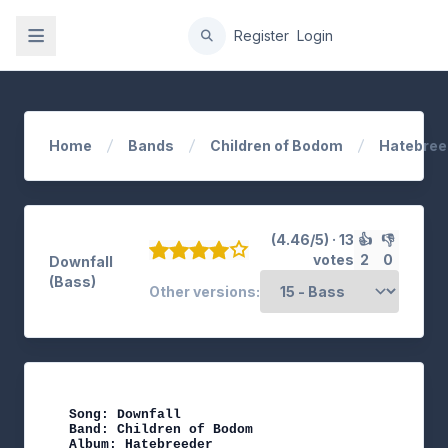
gation
Register
Login
Home
Bands
Children of Bodom
Hatebree
(4.46/5) · 13
👍
👎
votes
2
0
Downfall
(Bass)
Other versions:
Song: Downfall

Band: Children of Bodom

Album: Hatebreeder
