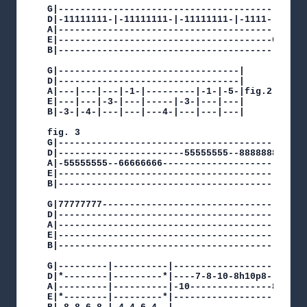
G|-------------------------------------------|

D|-11111111-|-11111111-|-11111111-|-1111-----|

A|-------------------------------------------|

E|---------------------------------------6-4-|

B|-------------------------------------------|

G|---------------------------------|

D|---------------------------------|

A|---|---|---|-1-|---------|-1-|-5-|fig.2

E|---|---|-3-|---|-----|-3-|---|---|

B|-3-|-4-|---|---|---4-|---|---|---|

fig. 3

G|---------------------------------------------
D|-----------------------55555555--88888888----
A|-55555555--66666666------------------------66
E|---------------------------------------------
B|---------------------------------------------
G|77777777-------------------------------------
D|---------------------------------------------
A|---------------------------------------------
E|---------------------------------------------
B|---------------------------------------------
G|---------|----------|----------------------|--
D|*--------|---------*|----7-8-10-8h10p8-----|--
A|---------|----------|-10---------------8-8-|-1
E|*--------|---------*|----------------------|--