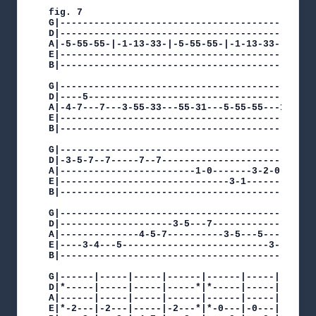
fig. 7

G|----------------------------------------------
D|----------------------------------------------
A|-5-55-55-|-1-13-33-|-5-55-55-|-1-13-33-|-5-55-
E|----------------------------------------------
B|----------------------------------------------
G|----------------------------------------------
D|----5-----------------------------------------
A|-4-7---7---3-55-33---55-31---5-55-55---1-13-33
E|----------------------------------------------
B|----------------------------------------------
G|----------------------------------------------
D|-3-5-7--7-----7--7----------------------------
A|------------------------1-0-------3-2-0-----0-
E|------------------------------3-1-------3-----
B|----------------------------------------------
G|----------------------------------------------
D|--------------------3-5---7-------------------
A|--------------4-5-7----------3-5---5------0---
E|----3-4---5--------------------------3--------
B|----------------------------------------------
G|------|-----|-----|------|------|-----|-----|-
D|*-----|-----|-----|-----*|*-----|-----|-----|-
A|------|-----|-----|------|------|-----|-----|-
E|*-2---|-2---|-----|-2---*|*-0---|-0---|-----|-