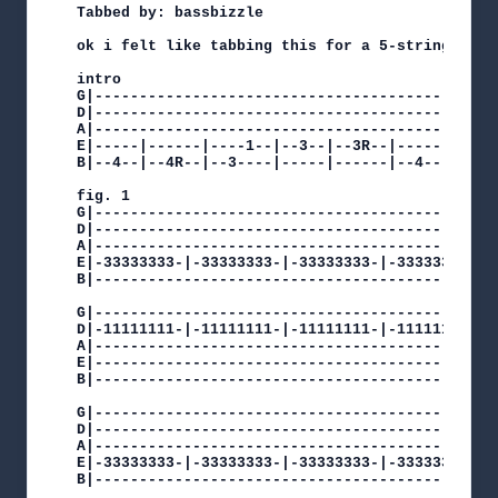
Tabbed by: bassbizzle

ok i felt like tabbing this for a 5-string

intro

G|----------------------------------------------
D|----------------------------------------------
A|----------------------------------------------
E|-----|------|----1--|--3--|--3R--|-----|------
B|--4--|--4R--|--3----|-----|------|--4--|--4-4R
fig. 1

G|--------------------------------------------|

D|--------------------------------------------|

A|--------------------------------------------|

E|-33333333-|-33333333-|-33333333-|-33333333--|

B|--------------------------------------------|

G|-------------------------------------------|

D|-11111111-|-11111111-|-11111111-|-11111111-|

A|-------------------------------------------|

E|-------------------------------------------|

B|-------------------------------------------|

G|--------------------------------------------|

D|--------------------------------------------|

A|--------------------------------------------|

E|-33333333-|-33333333-|-33333333-|-33333333--|

B|--------------------------------------------|
