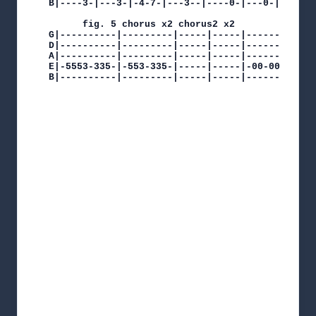
B|----3-|---3-|-4-7-|---3--|----0-|---0-|-1-3-|-
      fig. 5 chorus x2 chorus2 x2

G|----------|---------|-----|-----|-------------
D|----------|---------|-----|-----|-------------
A|----------|---------|-----|-----|-------------
E|-5553-335-|-553-335-|-----|-----|-00-00-------
B|----------|---------|-----|-----|------------