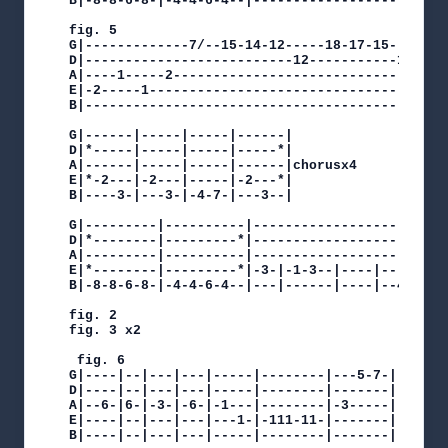
B|-8-8-6-8-|-4-4-6-4--|----------------------|--
fig. 5

G|-------------7/--15-14-12-----18-17-15--------
D|--------------------------12-----------15--18-
A|----1-----2-----------------------------------
E|-2-----1--------------------------------------
B|----------------------------------------------
G|------|-----|-----|------|

D|*-----|-----|-----|-----*|

A|------|-----|-----|------|chorusx4

E|*-2---|-2---|-----|-2---*|

B|----3-|---3-|-4-7-|---3--|

G|---------|----------|-------------------------
D|*--------|---------*|-------------------------
A|---------|----------|-------------------------
E|*--------|---------*|-3-|-1-3--|----|-------|-
B|-8-8-6-8-|-4-4-6-4--|---|------|----|--4--44|-
fig. 2

fig. 3 x2

 fig. 6

G|----|--|---|---|-----|--------|---5-7-|-8-7-5-
D|----|--|---|---|-----|--------|-------|-------
A|--6-|6-|-3-|-6-|-1---|--------|-3-----|-------
E|----|--|---|---|---1-|-111-11-|-------|-------
B|----|--|---|---|-----|--------|-------|-------