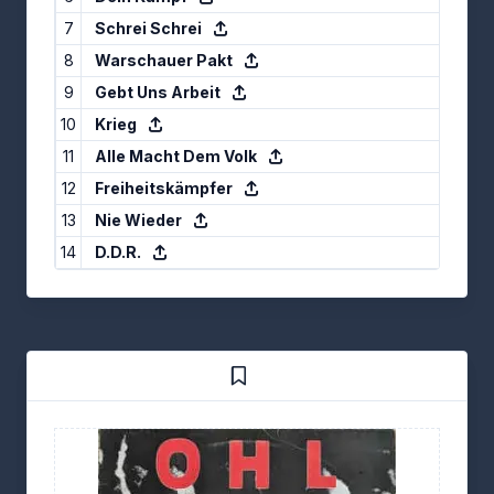
7
Schrei Schrei
8
Warschauer Pakt
9
Gebt Uns Arbeit
10
Krieg
11
Alle Macht Dem Volk
12
Freiheitskämpfer
13
Nie Wieder
14
D.D.R.