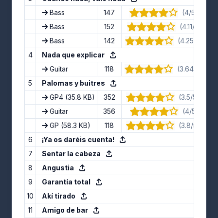
Bass
147
(4/5) · 11 v
Bass
152
(4.11/5) · 9 
Bass
142
(4.25/5) · 4 
4
Nada que explicar
Guitar
118
(3.64/5) · 11
5
Palomas y buitres
GP4
(35.8 KB)
352
(3.5/5) · 10 
Guitar
356
(4/5) · 9 v
GP
(58.3 KB)
118
(3.8/5) · 10 
6
¡Ya os daréis cuenta!
7
Sentar la cabeza
8
Angustia
9
Garantía total
10
Akí tirado
11
Amigo de bar