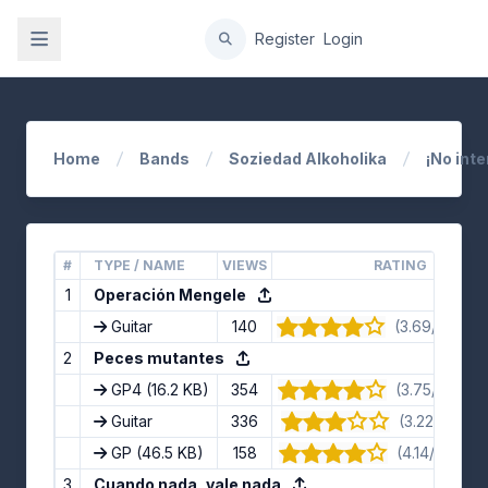
gation
Register
Login
Home
Bands
Soziedad Alkoholika
¡No int
#
TYPE / NAME
VIEWS
RATING
1
Operación Mengele
Guitar
140
(3.69/5) · 16
2
Peces mutantes
GP4
(16.2 KB)
354
(3.75/5) · 12
Guitar
336
(3.22/5) · 9 
GP
(46.5 KB)
158
(4.14/5) · 14
3
Cuando nada, vale nada