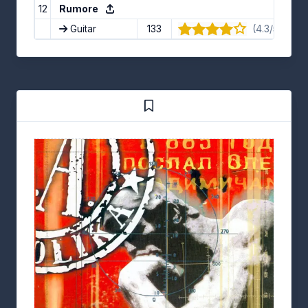
12
Rumore
Guitar
133
(4.3/5) · 10 