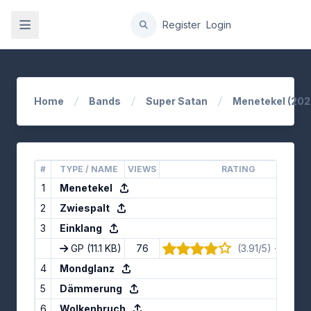
gation
Register
Login
Home
Bands
Super Satan
Menetekel (202
#
TYPE / NAME
VIEWS
RATING
1
Menetekel
2
Zwiespalt
3
Einklang
GP
(11.1 KB)
76
(3.91/5) · 11 vote
4
Mondglanz
5
Dämmerung
6
Wolkenbruch