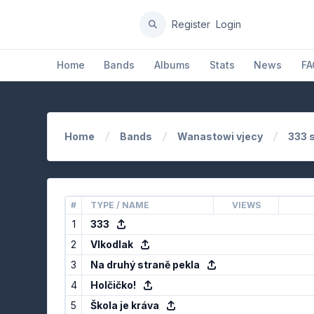
Register
Login
Home
Bands
Albums
Stats
News
FA
Home
Bands
Wanastowi vjecy
333 s
#
TYPE / NAME
VIEWS
1
333
2
Vlkodlak
3
Na druhý straně pekla
4
Holčičko!
5
Škola je kráva