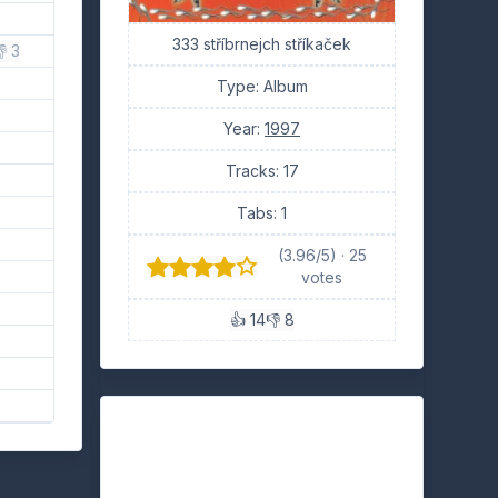
333 stříbrnejch stříkaček
 3
Type: Album
Year:
1997
Tracks: 17
Tabs: 1
(3.96/5) · 25
votes
👍 14
👎 8