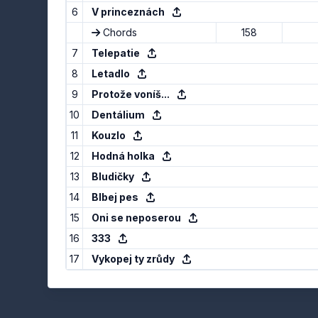
6
V princeznách
Chords
158
7
Telepatie
8
Letadlo
9
Protože voníš...
10
Dentálium
11
Kouzlo
12
Hodná holka
13
Bludičky
14
Blbej pes
15
Oni se neposerou
16
333
17
Vykopej ty zrůdy